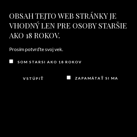
OBSAH TEJTO WEB STRÁNKY JE
MENU
VHODNÝ LEN PRE OSOBY STARŠIE
AKO 18 ROKOV.
OBCH.POD
Prosím potvrďte svoj vek.
SOM STARSI AKO 18 ROKOV
ZAPAMÄTAŤ SI MA