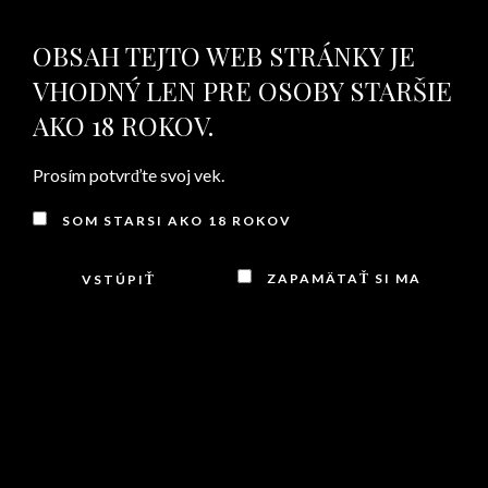
OBSAH TEJTO WEB STRÁNKY JE
MENU
VHODNÝ LEN PRE OSOBY STARŠIE
AKO 18 ROKOV.
ADMIN
Prosím potvrďte svoj vek.
SOM STARSI AKO 18 ROKOV
Nothing Found
ZAPAMÄTAŤ SI MA
Apologies, but no results were found. Perhaps searching will
help find a related post.